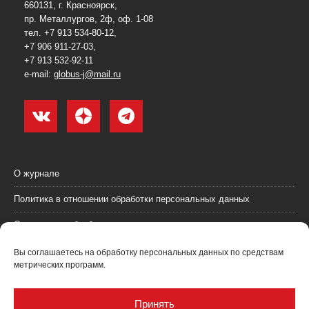
660131, г. Красноярск,
пр. Металлургов, 2ф, оф. 1-08
тел. +7 913 534-80-12,
+7 906 911-27-03,
+7 913 532-92-11
e-mail:
globus-j@mail.ru
О журнале
Политика в отношении обработки персональных данных
Согласие на обработку персональных данных
Пользовательское соглашение (оферта)
Вы соглашаетесь на обработку персональных данных по средствам
метрических программ.
Согласие на получение рекламных материалов
Рекламодателям
Принять