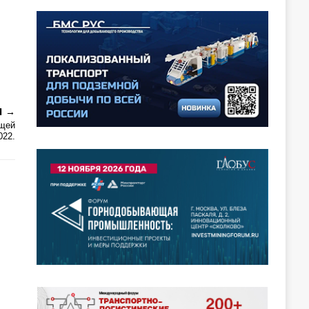
Я
ющей
022.