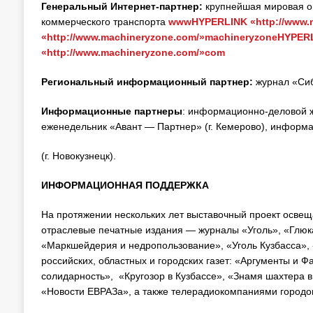
Генеральный Интернет-партнер:
крупнейшая мировая о
коммерческого транспорта
wwwHYPERLINK «http://www.
«http://www.machineryzone.com/»machineryzoneHYPER
«http://www.machineryzone.com/»com
Региональный информационный партнер:
журнал «Сиб
Информационные партнеры
: информационно-деловой ж
еженедельник «Авант — Партнер» (г. Кемерово), информ
(г. Новокузнецк).
ИНФОРМАЦИОННАЯ ПОДДЕРЖКА
На протяжении нескольких лет выставочный проект осве
отраслевые печатные издания — журналы «Уголь», «Глюк
«Маркшейдерия и недропользование», «Уголь Кузбасса», 
российских, областных и городских газет: «Аргументы и Ф
солидарность», «Кругозор в Кузбассе», «Знамя шахтера в
«Новости ЕВРАЗа», а также телерадиокомпаниями городов