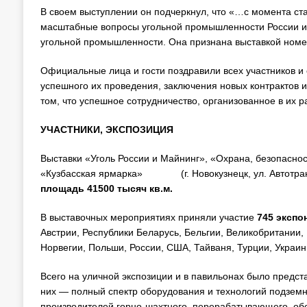
В своем выступлении он подчеркнул, что «…с момента ст
масштабные вопросы угольной промышленности России и 
угольной промышленности. Она признана выставкой номер
Официальные лица и гости поздравили всех участников и
успешного их проведения, заключения новых контрактов и
том, что успешное сотрудничество, организованное в их р
УЧАСТНИКИ, ЭКСПОЗИЦИЯ
Выставки «Уголь России и Майнинг», «Охрана, безопасно
«Кузбасская ярмарка» (г. Новокузнецк, ул. Автотранс
площадь 41500 тысяч кв.м.
В выставочных мероприятиях приняли участие
745
экспо
Австрии, Республики Беларусь, Бельгии, Великобритании, 
Норвегии, Польши, России, США, Тайваня, Турции, Украи
Всего на уличной экспозиции и в павильонах было предс
них — полный спектр оборудования и технологий подземн
производителей горно-шахтного, перерабатывающего, обо