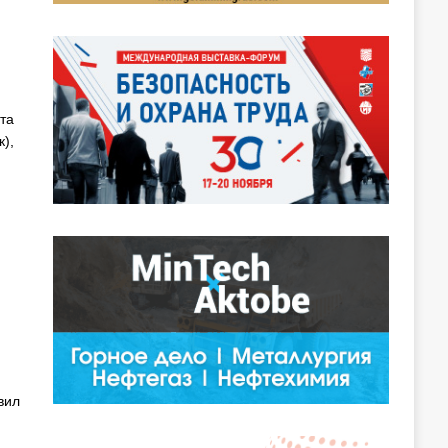
та
),
и
вил