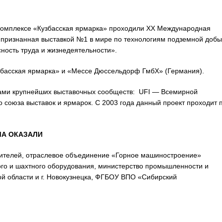
м комплексе «Кузбасская ярмарка» проходили XХ Международная
 признанная выставкой №1 в мире по технологиям подземной добы
сность труда и жизнедеятельности».
басская ярмарка» и «Мессе Дюссельдорф ГмбХ» (Германия).
ками крупнейших выставочных сообществ: UFI — Всемирной
 союза выставок и ярмарок. С 2003 года данный проект проходит 
МА ОКАЗАЛИ
оителей, отраслевое объединение «Горное машиностроение»
ого и шахтного оборудования, министерство промышленности и
й области и г. Новокузнецка, ФГБОУ ВПО «Сибирский