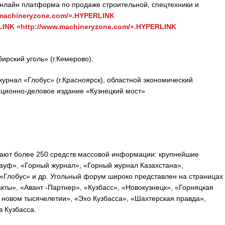
нлайн платформа по продаже строительной, спецтехники и
machineryzone.com/».HYPERLINK
LINK «http://www.machineryzone.com/».HYPERLINK
ирский уголь» (г.Кемерово).
урнал «Глобус» (г.Красноярск), областной экономический
ационно-деловое издание «Кузнецкий мост»
щают более 250 средств массовой информации: крупнейшие
ауф», «Горный журнал», «Горный журнал Казахстана»,
«Глобус» и др. Угольный форум широко представлен на страницах
акты», «Авант -Партнер», «Кузбасс», «Новокузнецк», «Горняцкая
 новом тысячелетии», «Эхо Кузбасса», «Шахтерская правда»,
 Кузбасса.