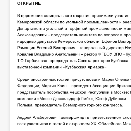
ОТКРЫТИЕ
В церемонии официального открытия принимали участие
Кемеровской области по угольной промышленности и энер
Департамента угольной и торфяной промышленности мин
Александрович – председатель комитета по вопросам пр
народных депутатов Кемеровской области, Ефанов Виктор
Ромащин Евгений Викторович – генеральный директор На
Ковалев Владимир Анатольевич – ректор ФГБОУ ВПО «Куз
Т.Ф.Горбачева», председатель Совета ректоров Кузбасса
выставочной компании «Кузбасская ярмарка».
Среди иностранных гостей присутствовали Марек Очепка 
Федерации; Мартин Каин – президент Ассоциации британс
представитель посольства Чешской Республики в Москве;
компании «Мессе Дюссельдорф Гмбх»; Юзеф Дубински – г
Польша, председатель Всемирного горного конгресса.
Андрей Альбертович Гаммершмидт в приветственном слове 
всех участников и гостей с открытием ХХ Юбилейного Ме