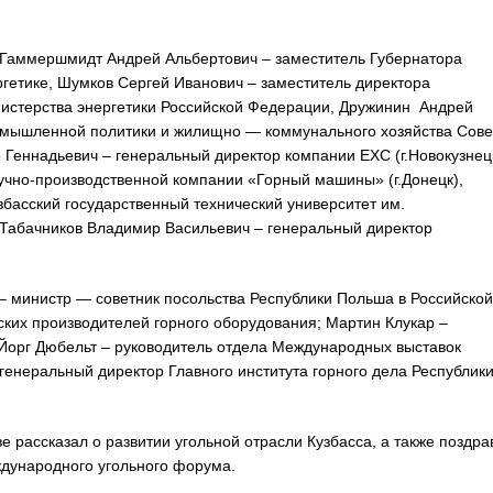
 Гаммершмидт Андрей Альбертович – заместитель Губернатора
гетике, Шумков Сергей Иванович – заместитель директора
истерства энергетики Российской Федерации, Дружинин Андрей
омышленной политики и жилищно — коммунального хозяйства Сове
 Геннадьевич – генеральный директор компании EXC (г.Новокузнецк
учно-производственной компании «Горный машины» (г.Донецк),
басский государственный технический университет им.
, Табачников Владимир Васильевич – генеральный директор
– министр — советник посольства Республики Польша в Российской
ких производителей горного оборудования; Мартин Клукар –
 Йорг Дюбельт – руководитель отдела Международных выставок
енеральный директор Главного института горного дела Республик
рассказал о развитии угольной отрасли Кузбасса, а также поздра
ждународного угольного форума.