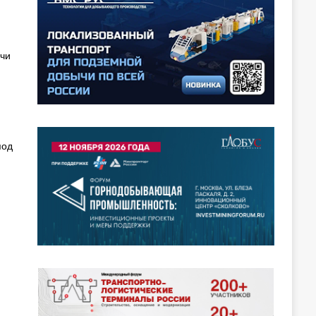
чи
под