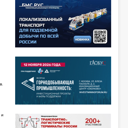
в.
 и