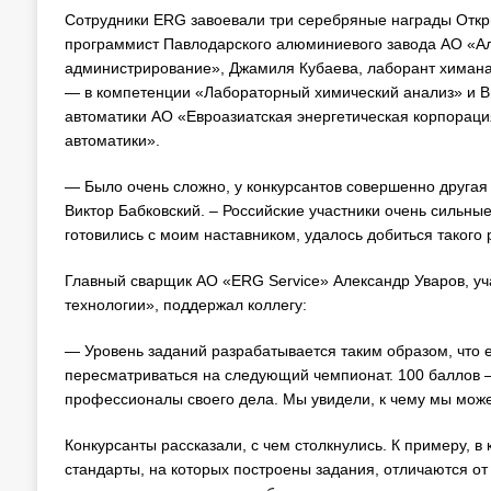
Сотрудники ERG завоевали три серебряные награды Откр
программист Павлодарского алюминиевого завода АО «А
администрирование», Джамиля Кубаева, лаборант химана
— в компетенции «Лабораторный химический анализ» и В
автоматики АО «Евроазиатская энергетическая корпорац
автоматики».
— Было очень сложно, у конкурсантов совершенно другая 
Виктор Бабковский. – Российские участники очень сильны
готовились с моим наставником, удалось добиться такого 
Главный сварщик АО «ERG Service» Александр Уваров, уч
технологии», поддержал коллегу:
— Уровень заданий разрабатывается таким образом, что ес
пересматриваться на следующий чемпионат. 100 баллов –
профессионалы своего дела. Мы увидели, к чему мы мож
Конкурсанты рассказали, с чем столкнулись. К примеру, в
стандарты, на которых построены задания, отличаются о