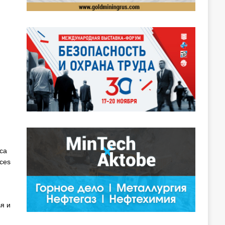
са
ces
я и