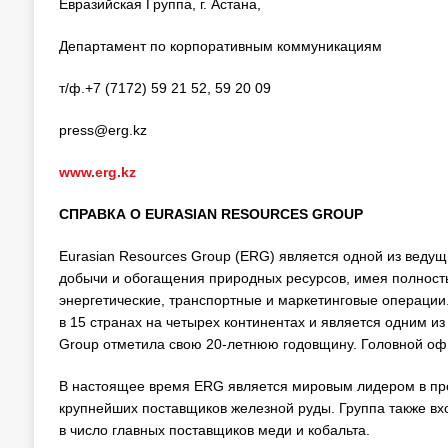
Евразийская Группа, г. Астана,
Департамент по корпоративным коммуникациям
т/ф.+7 (7172) 59 21 52, 59 20 09
press@erg.kz
www.erg.kz
СПРАВКА О EURASIAN RESOURCES GROUP
Eurasian Resources Group (ERG) является одной из вед
добычи и обогащения природных ресурсов, имея полнос
энергетические, транспортные и маркетинговые операции
в 15 странах на четырех континентах и является одним из
Group отметила свою 20-летнюю годовщину. Головной о
В настоящее время ERG является мировым лидером в пр
крупнейших поставщиков железной руды. Группа также вх
в число главных поставщиков меди и кобальта.