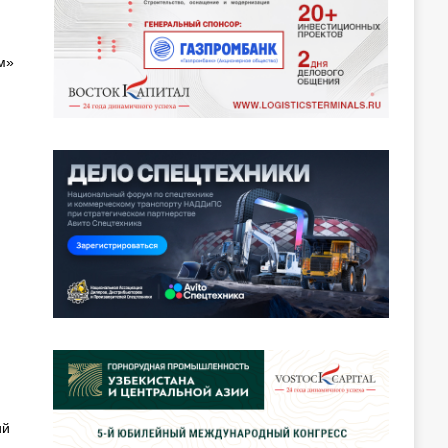
м»
ий