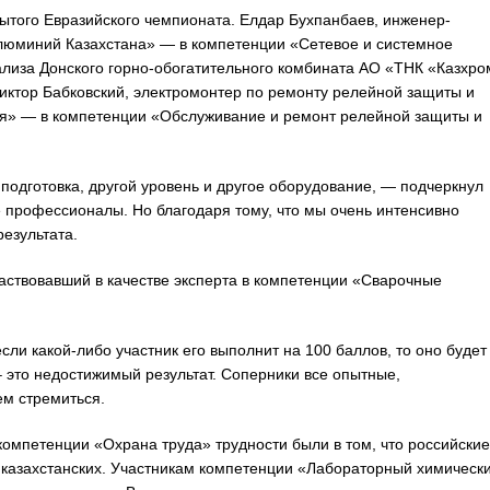
ытого Евразийского чемпионата. Елдар Бухпанбаев, инженер-
люминий Казахстана» — в компетенции «Сетевое и системное
лиза Донского горно-обогатительного комбината АО «ТНК «Казхро
иктор Бабковский, электромонтер по ремонту релейной защиты и
ия» — в компетенции «Обслуживание и ремонт релейной защиты и
подготовка, другой уровень и другое оборудование, — подчеркнул
е профессионалы. Но благодаря тому, что мы очень интенсивно
результата.
аствовавший в качестве эксперта в компетенции «Сварочные
ли какой-либо участник его выполнит на 100 баллов, то оно будет
 это недостижимый результат. Соперники все опытные,
ем стремиться.
 компетенции «Охрана труда» трудности были в том, что российские
т казахстанских. Участникам компетенции «Лабораторный химическ