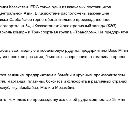
лики Казахстан. ERG также один из ключевых поставщиков
Центральной Азии. В Казахстане расположены важнейшие
вско-Сарбайское горно-обогатительное производственное
ргоорталык-3», «Казахстанский электролизный завод» (КЭЗ),
арколь комир» и Транспортная группа «ТрансКом». На предприяти
абатывает медную и кобальтовую руду на предприятиях Boss Minin
угих проектов развития, близких к завершению, в том числе проект
ется ведущим предприятием в Замбии и крупным производителем
гля, марганца, платины, бокситов и флюорита в различных странах
спублику, Зимбабве, Мали и Мозамбик.
erro, комплекс по производству железной руды мощностью 18 млн