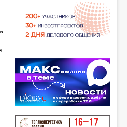
ях
g,