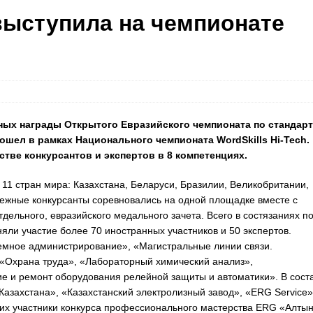
ыступила на чемпионате
ных награды Открытого Евразийского чемпионата по стандар
ошел в рамках Национального чемпионата WordSkills Hi-Tech.
стве конкурсантов и экспертов в 8 компетенциях.
11 стран мира: Казахстана, Беларуси, Бразилии, Великобритании,
ежные конкурсанты соревновались на одной площадке вместе с
дельного, евразийского медального зачета. Всего в состязаниях п
ли участие более 70 иностранных участников и 50 экспертов.
емное администрирование», «Магистральные линии связи.
 «Охрана труда», «Лабораторный химический анализ»,
е и ремонт оборудования релейной защиты и автоматики». В сост
захстана», «Казахстанский электролизный завод», «ERG Service»
них участники конкурса профессионального мастерства ERG «Алты