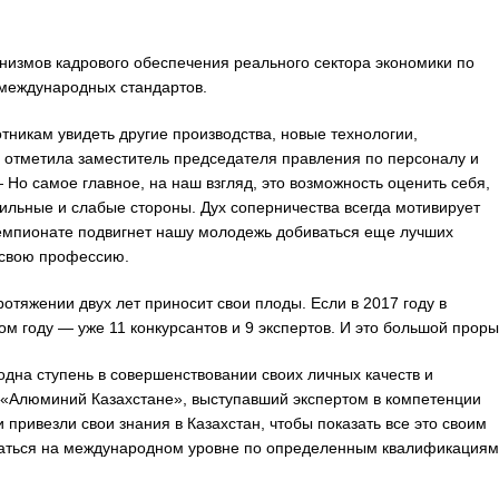
ханизмов кадрового обеспечения реального сектора экономики по
международных стандартов.
икам увидеть другие производства, новые технологии,
— отметила заместитель председателя правления по персоналу и
Но самое главное, на наш взгляд, это возможность оценить себя,
ильные и слабые стороны. Дух соперничества всегда мотивирует
Чемпионате подвигнет нашу молодежь добиваться еще лучших
ь свою профессию.
ротяжении двух лет приносит свои плоды. Если в 2017 году в
ом году — уже 11 конкурсантов и 9 экспертов. И это большой проры
 одна ступень в совершенствовании своих личных качеств и
 «Алюминий Казахстане», выступавший экспертом в компетенции
привезли свои знания в Казахстан, чтобы показать все это своим
новаться на международном уровне по определенным квалификациям