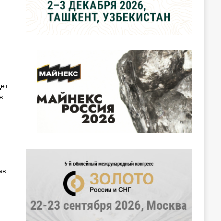
дет
в
ав