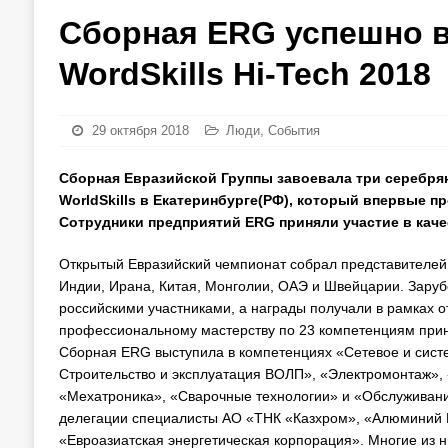
Сборная ERG успешно в
WordSkills Hi-Tech 2018
29 октября 2018
Люди
,
События
Сборная Евразийской Группы завоевала три серебря
WorldSkills в Екатеринбурге(РФ), который впервые пр
Сотрудники предприятий
ERG
приняли участие в каче
Открытый Евразийский чемпионат собрал представителей 
Индии, Ирана, Китая, Монголии, ОАЭ и Швейцарии. Заруб
российскими участниками, а награды получали в рамках от
профессиональному мастерству по 23 компетенциям приня
Сборная ERG выступила в компетенциях «Сетевое и сист
Строительство и эксплуатация ВОЛП», «Электромонтаж»,
«Мехатроника», «Сварочные технологии» и «Обслуживани
делегации специалисты АО «ТНК «Казхром», «Алюминий Ка
«Евроазиатская энергетическая корпорация». Многие из 