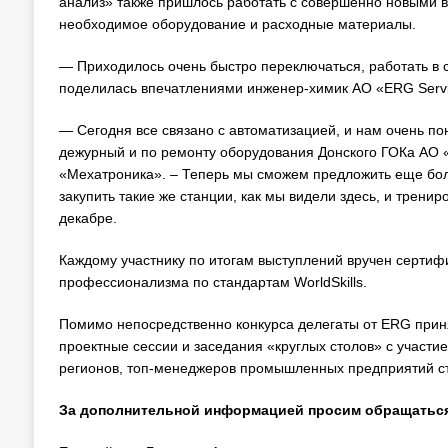
анализ» также пришлось работать с совершенно новыми в
необходимое оборудование и расходные материалы.
— Приходилось очень быстро переключаться, работать в с
поделилась впечатлениями инженер-химик АО «ERG Servi
— Сегодня все связано с автоматизацией, и нам очень п
дежурный и по ремонту оборудования Донского ГОКа АО 
«Мехатроника». – Теперь мы сможем предложить еще бол
закупить такие же станции, как мы видели здесь, и тренир
декабре.
Каждому участнику по итогам выступлений вручен сертифи
профессионализма по стандартам WorldSkills.
Помимо непосредственно конкурса делегаты от ERG прин
проектные сессии и заседания «круглых столов» с участи
регионов, топ-менеджеров промышленных предприятий ст
За дополнительной информацией просим обращатьс