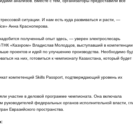
идами анализов. Вместе с тем, организаторы предоставили все
трессовой ситуации. И нам есть куда развиваться и расти, —
ce» Анна Красноперова.
онадобится полученный опыт здесь, — уверен электрослесарь
«ТНК «Казхром» Владислав Молодцов, выступавший в компетенции
ьше проектов и идей по улучшению производства. Необходимо бу
оваться на них, готовиться к чемпионату Казахстана, который будет 
кат компетенций Skills Passport, подтверждающий уровень их
яли участие в деловой программе чемпионата. Она включала
ем руководителей федеральных органов исполнительной власти, гл
ран Евразийского пространства.
я: