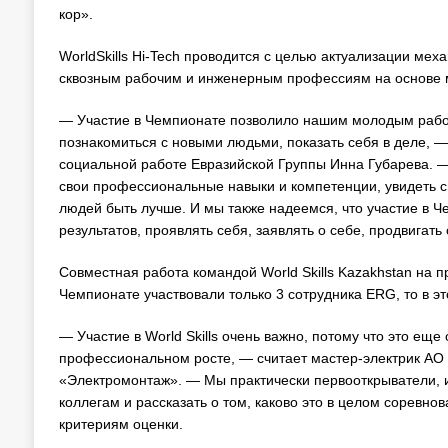
кор».
WorldSkills Hi-Tech проводится с целью актуализации ме
сквозным рабочим и инженерным профессиям на основе 
— Участие в Чемпионате позволило нашим молодым работн
познакомиться с новыми людьми, показать себя в деле, 
социальной работе Евразийской Группы Инна Губарева. — 
свои профессиональные навыки и компетенции, увидеть с
людей быть лучше. И мы также надеемся, что участие в 
результатов, проявлять себя, заявлять о себе, продвигат
Совместная работа командой World Skills Kazakhstan на п
Чемпионате участвовали только 3 сотрудника ERG, то в эт
— Участие в World Skills очень важно, потому что это еще
профессиональном росте, — считает мастер-электрик АО
«Электромонтаж». — Мы практически первооткрыватели, и 
коллегам и рассказать о том, каково это в целом сорев
критериям оценки.