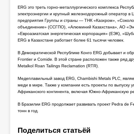
ERG это треть горно-металлургического комплекса Респуб
электроэнергии и крупный железнодорожный оператор в 
предприятия Группы и страны — ТНК «Казхром», «Соколо
объединение» (ССГПО), «Алюминий Казахстана», АО «Эне
«Евроазиатская энергетическая корпорация» (ЕЭК), «Шуб
ERG в Казахстане работает более 61 тысячи человек.
В Демократической Республике Конго ERG добывает и обр
Frontier и Comide. В этой стране расположен также ряд др
Metalkol Roan Tailings Reclamation (RTR).
Медеплавильный завод ERG, Chambishi Metals PLC, явля
меди в мире. Также у компании есть проекты по выпуску у
Африканского континента, включая Южно-Африканскую ре
В Бразилии ERG продолжает развивать проект Pedra de F
тонн в год.
Поделиться статьёй