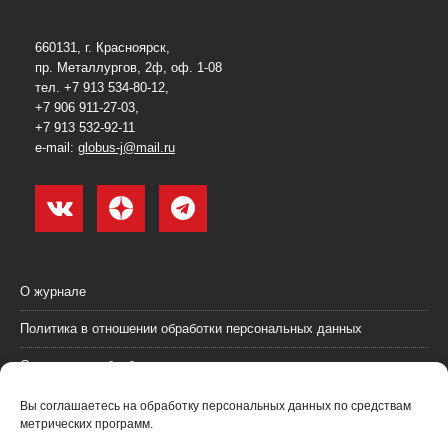
660131, г. Красноярск,
пр. Металлургов, 2ф, оф. 1-08
тел. +7 913 534-80-12,
+7 906 911-27-03,
+7 913 532-92-11
e-mail:
globus-j@mail.ru
О журнале
Политика в отношении обработки персональных данных
Согласие на обработку персональных данных
Пользовательское соглашение (оферта)
Вы соглашаетесь на обработку персональных данных по средствам
метрических программ.
Согласие на получение рекламных материалов