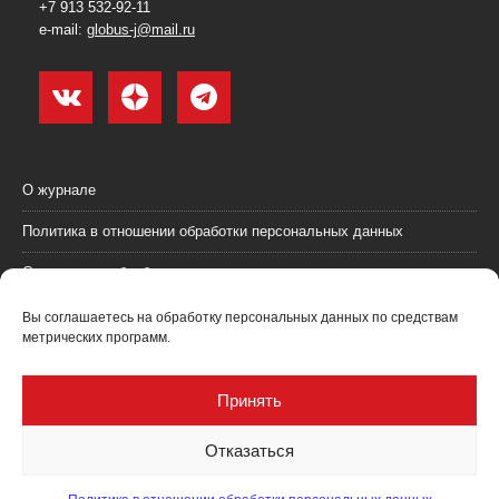
+7 913 532-92-11
e-mail:
globus-j@mail.ru
О журнале
Политика в отношении обработки персональных данных
Согласие на обработку персональных данных
Пользовательское соглашение (оферта)
Вы соглашаетесь на обработку персональных данных по средствам
метрических программ.
Согласие на получение рекламных материалов
Рекламодателям
Принять
Контакты
Отказаться