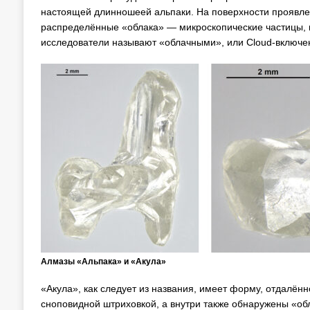
настоящей длинношеей альпаки. На поверхности проявлен
распределённые «облака» — микроскопические частицы, к
исследователи называют «облачными», или Cloud-включе
Алмазы «Альпака» и «Акула»
«Акула», как следует из названия, имеет форму, отдалё
сноповидной штриховкой, а внутри также обнаружены «об