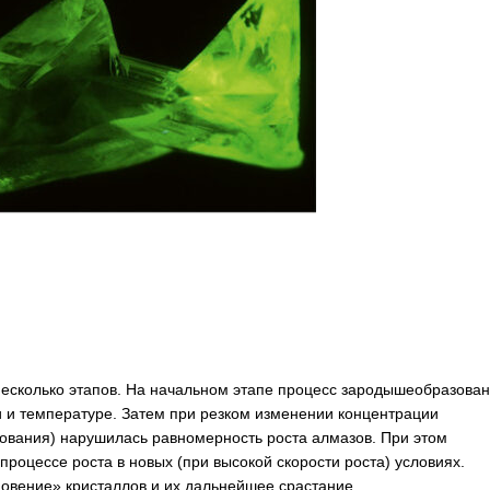
 несколько этапов. На начальном этапе процесс зародышеобразова
 и температуре. Затем при резком изменении концентрации
вания) нарушилась равномерность роста алмазов. При этом
процессе роста в новых (при высокой скорости роста) условиях.
овение» кристаллов и их дальнейшее срастание.