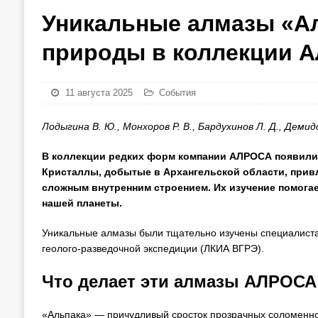
Уникальные алмазы «Ал
природы в коллекции 
11 августа 2025
События
Лодыгина В. Ю., Монхоров Р. В., Бардухинов Л. Д., Демидо
В коллекции редких форм компании АЛРОСА появилис
Кристаллы, добытые в Архангельской области, прив
сложным внутренним строением. Их изучение помога
нашей планеты.
Уникальные алмазы были тщательно изучены специалиста
геолого-разведочной экспедиции (ЛКИА ВГРЭ).
Что делает эти алмазы АЛРОС
«Альпака» — причудливый сросток прозрачных соломенн