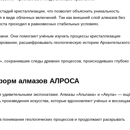
тадий кристаллизации, что позволит объяснить уникальность
 в виде облачных включений. Так как внешний слой алмазов без
ста проходил в равновесных стабильных условиях.
амни. Они помогают учёным изучать процессы кристаллизации
ировании, расшифровывать геологическую историю Архангельского
, сохранившие следы древних процессов, происходивших глубоко
 форм алмазов АЛРОСА
 удивительными экспонатами. Алмазы «Альпака» и «Акула» — ещ
ть произведения искусства, которые вдохновляют учёных и восхища
в понимании геологических процессов и продолжают раскрывать