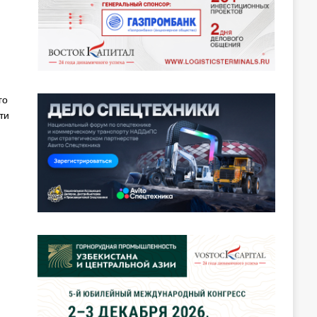
го
ти