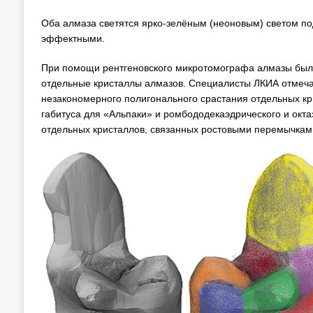
Оба алмаза светятся ярко-зелёным (неоновым) светом по
эффектными.
При помощи рентгеновского микротомографа алмазы были
отдельные кристаллы алмазов. Специалисты ЛКИА отмеча
незакономерного полигонального срастания отдельных кр
габитуса для «Альпаки» и ромбододекаэдрического и окта
отдельных кристаллов, связанных ростовыми перемычками