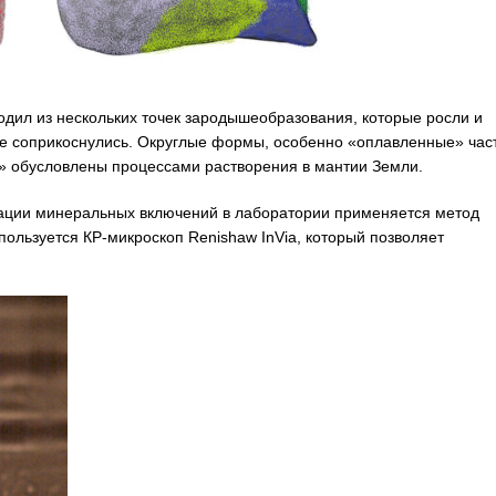
одил из нескольких точек зародышеобразования, которые росли и
не соприкоснулись. Округлые формы, особенно «оплавленные» час
и» обусловлены процессами растворения в мантии Земли.
ации минеральных включений в лаборатории применяется метод
пользуется КР-микроскоп Renishaw InVia, который позволяет