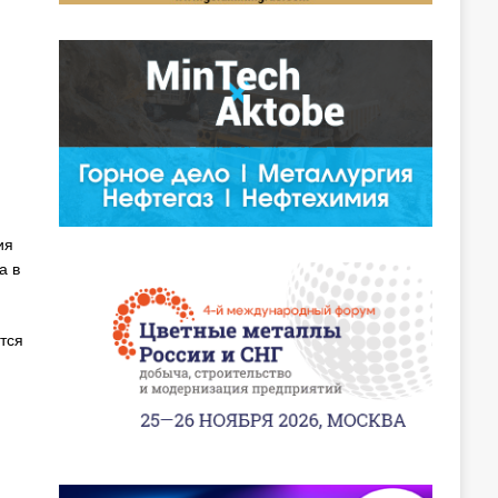
ия
а в
тся