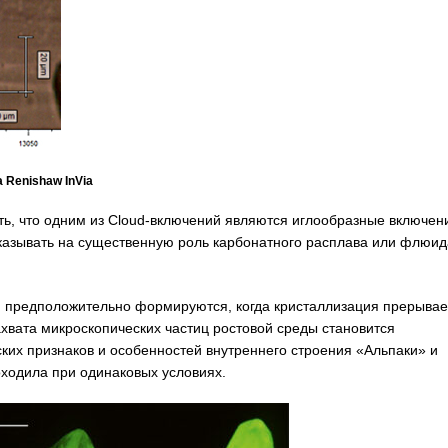
 Renishaw InVia
ть, что одним из Cloud-включений являются иглообразные включен
указывать на существенную роль карбонатного расплава или флюид
d предположительно формируются, когда кристаллизация прерывае
ахвата микроскопических частиц ростовой среды становится
их признаков и особенностей внутреннего строения «Альпаки» и
оходила при одинаковых условиях.