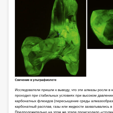
Свечение в ультрафиолете
Исследователи пришли к выводу, что эти алмазы росли в
проходил при стабильных условиях при высоком давлении
карбонатных флюидов (пересыщение среды алмазообразо
карбонатный расплав, газы или жидкости захватывались в 
Предположительно на этом же этапе происходило «столкн