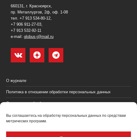
660131, г. Красноярск,
пр. Металлургов, 2ф, оф. 1-08
тел. +7 913 534-80-12,
+7 906 911-27-03,
+7 913 532-92-11
e-mail:
globus-j@mail.ru
О журнале
Политика в отношении обработки персональных данных
Согласие на обработку персональных данных
Пользовательское соглашение (оферта)
Вы соглашаетесь на обработку персональных данных по средствам
метрических программ.
Согласие на получение рекламных материалов