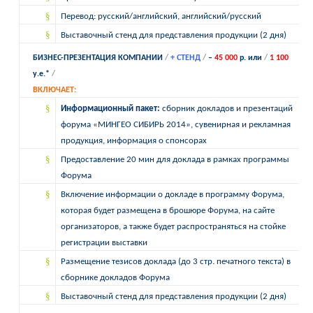
§
Перевод: русский/английский, английский/русский
§
Выставочный стенд для представления продукции (2 дня)
БИЗНЕС-ПРЕЗЕНТАЦИЯ КОМПАНИИ
/
+ СТЕНД
/
–
45 000
р.
или
/
1 100
у.е.*
/
ВКЛЮЧАЕТ:
§
Информационный пакет:
сборник докладов и презентаций
форума
«МИНГЕО СИБИРЬ 2014», сувенирная и рекламная
продукция, информация о спонсорах
§
Предоставление 20 мин для доклада в рамках программы
Форума
§
Включение информации о докладе в программу Форума,
которая будет размещена в брошюре Форума, на сайте
организаторов, а также будет распространяться на стойке
регистрации выставки
§
Размещение тезисов доклада (до 3 стр. печатного текста) в
сборнике докладов Форума
§
Выставочный стенд для представления продукции (2 дня)