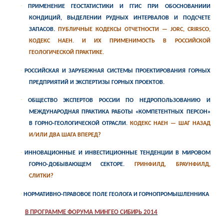
·
ПРИМЕНЕНИЕ ГЕОСТАТИСТИКИ И ГГИС ПРИ ОБОСНОВАНИИИ
КОНДИЦИЙ, ВЫДЕЛЕНИИ РУДНЫХ ИНТЕРВАЛОВ И ПОДСЧЕТЕ
ЗАПАСОВ
.
ПУБЛИЧНЫЕ КОДЕКСЫ ОТЧЕТНОСТИ — JORC, CRIRSCO,
КОДЕКС НАЕН. И ИХ ПРИМЕНИМОСТЬ В РОССИЙСКОЙ
ГЕОЛОГИЧЕСКОЙ ПРАКТИКЕ.
·
РОССИЙСКАЯ И ЗАРУБЕЖНАЯ СИСТЕМЫ ПРОЕКТИРОВАНИЯ ГОРНЫХ
ПРЕДПРИЯТИЙ И ЭКСПЕРТИЗЫ ГОРНЫХ ПРОЕКТОВ.
·
ОБЩЕСТВО ЭКСПЕРТОВ РОССИИ ПО НЕДРОПОЛЬЗОВАНИЮ И
МЕЖДУНАРОДНАЯ ПРАКТИКА РАБОТЫ «КОМПЕТЕНТНЫХ ПЕРСОН»
В ГОРНО-ГЕОЛОГИЧЕСКОЙ ОТРАСЛИ.
КОДЕКС НАЕН —
ШАГ НАЗАД
И/ИЛИ ДВА ШАГА ВПЕРЕД?
·
ИННОВАЦИОННЫЕ И ИНВЕСТИЦИОННЫЕ ТЕНДЕНЦИИ В МИРОВОМ
ГОРНО-ДОБЫВАЮЩЕМ СЕКТОРЕ.
ГРИНФИЛД, БРАУНФИЛД,
СЛИТКИ?
·
НОРМАТИВНО-ПРАВОВОЕ ПОЛЕ ГЕОЛОГА И ГОРНОПРОМЫШЛЕННИКА
В ПРОГРАММЕ ФОРУМА МИНГЕО СИБИРЬ 2014