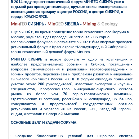
В 2014 году горно-геологический форум МИНГЕО СИБИРЬ уже в
седьмой раз проводит семинары, круглые столы, мастер-классы и
инвестиционную ярмарку в центре РОССИИ, в центре СИБИРИ, в
городе КРАСНОЯРСК.
Мин
ГЕО
СИБИРЬ
Min
GEO
SIBERIA
‑
Mining
&
Geology
/
Еще в 2006 г., во время проведение горно-геологического Форума в
Москве, родилась идея проведения региональных горно-
геологических форумов. В результате в 2007 г. был впервые проведен
региональный форум в Красноярске
–
Международный Сибирский
горно-геологический деловой форум Мингео.
МИНГЕО СИБИРЬ
в новом формате — одно из крупнейших и
наиболее представительных событий в Сибири, посвященных
вопросам стимулирования и реализации геолого-разведочных и
горных проектов, перспективам и проблемам развития минерально-
сырьевого комплекса России и СНГ. В форуме ежегодно принимает
участие около
200
руководителей, известных экспертов и крупных
специалистов, профессионалов минерально-сырьевого сектора
рынка из более чем
70
горно-геологических компаний,
стратегических инвесторов, российских и международных банков,
консультантов и представителей государственных органов
регулирования и управления из России, СНГ, Западной Европы,
Индии, Австралии и Северной Америки.
ОСНОВНЫЕ ЦЕЛИ И ЗАДАЧИ
ФОРУМА:
·
Создание благоприятных условий для широкого спектра