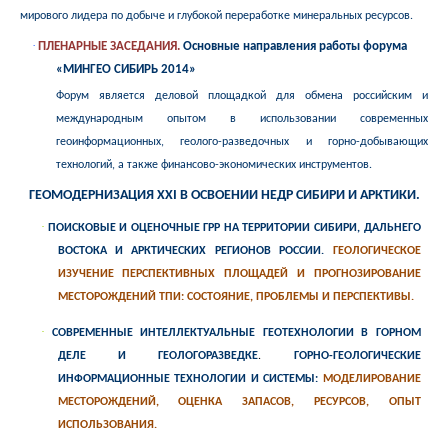
мирового лидера по добыче и глубокой переработке минеральных ресурсов.
·
ПЛЕНАРНЫЕ ЗАСЕДАНИЯ.
Основные направления работы
форума
«МИНГЕО СИБИРЬ 2014»
Форум является деловой площадкой для обмена российским и
международным опытом в использовании современных
геоинформационных, геолого-разведочных и горно-добывающих
технологий, а также
финансово-экономических инструментов.
ГЕОМОДЕРНИЗАЦИЯ XXI В ОСВОЕНИИ НЕДР СИБИРИ И АРКТИКИ.
·
ПОИСКОВЫЕ
И ОЦЕНОЧНЫЕ ГРР НА ТЕРРИТОРИИ СИБИРИ, ДАЛЬНЕГО
ВОСТОКА И АРКТИЧЕСКИХ РЕГИОНОВ РОССИИ.
ГЕОЛОГИЧЕСКОЕ
ИЗУЧЕНИЕ ПЕРСПЕКТИВНЫХ ПЛОЩАДЕЙ И ПРОГНОЗИРОВАНИЕ
МЕСТОРОЖДЕНИЙ ТПИ: СОСТОЯНИЕ, ПРОБЛЕМЫ И ПЕРСПЕКТИВЫ.
·
СОВРЕМЕННЫЕ
ИНТЕЛЛЕКТУАЛЬНЫЕ
ГЕОТЕХНОЛОГИИ
В ГОРНОМ
ДЕЛЕ И ГЕОЛОГОРАЗВЕДКЕ
.
ГОРНО-ГЕОЛОГИЧЕСКИЕ
ИНФОРМАЦИОННЫЕ ТЕХНОЛОГИИ И СИСТЕМЫ:
МОДЕЛИРОВАНИЕ
МЕСТОРОЖДЕНИЙ, ОЦЕНКА ЗАПАСОВ, РЕСУРСОВ, ОПЫТ
ИСПОЛЬЗОВАНИЯ.