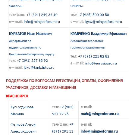
экологии
СИБИРЬ»
тел/факс:
+7
(391) 249 35 10
тел
:
+7
(926) 800 00 80
e
—
mail
:
info
@
mingeoforum
.
ru
e
—
mail
:
igsw
@
mingeoforum
.
ru
КУРБАТОВ Иван Иванович
КРАВЧЕНКО Владимир Ефимович
Департамент по
Ассоциация геологов и
недропользованию по
горнопромышленников
Центрально-Сибирскому округу
тел:
+7 (391) 221 82 82
тел:
+7 (391) 227 63 92
e
—
mail
:
info
@
eurasiageo
.
ru
e
—
mail
:
ivku
@
tank
.
tptus
.
ru
ПОДДЕРЖКА ПО ВОПРОСАМ РЕГИСТРАЦИИ, ОПЛАТЫ, ОФОРМЛЕНИЯ
УЧАСТНИКОВ, ДОСТАВКИ И РАЗМЕЩЕНИЯ
КРАСНОЯРСК
Хуснутдинова
тел:
+7 (902)
e-mail:
Марина
927 79 26
mah
@mingeoforum.ru
Фетисов Антон
тел/факс:
+7
e-mail:
Александрович
(391) 291 11
info@mingeoforum.ru