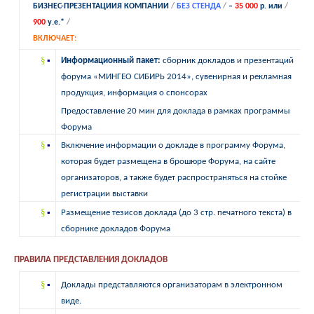
БИЗНЕС-ПРЕЗЕНТАЦИИЯ КОМПАНИИ
/
БЕЗ СТЕНДА
/
–
35 000
р.
или
/
900
у.е.
*
/
ВКЛЮЧАЕТ:
§
Информационный пакет:
сборник докладов и презентаций
▪
форума
«МИНГЕО СИБИРЬ 2014», сувенирная и рекламная
продукция, информация о спонсорах
Предоставление 20 мин для доклада в рамках программы
Форума
§
Включение информации о докладе в программу Форума,
▪
которая будет размещена в брошюре Форума, на сайте
организаторов, а также будет распространяться на стойке
регистрации выставки
§
Размещение тезисов доклада (до 3 стр. печатного текста) в
▪
сборнике докладов Форума
ПРАВИЛА ПРЕДСТАВЛЕНИЯ ДОКЛАДОВ
§
▪
Доклады представляются организаторам в электронном
виде.