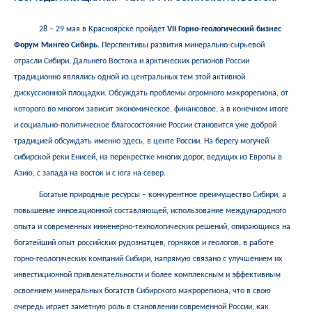
28 – 29 мая в Красноярске пройдет
VII Горно-геологический бизнес
Форум Мингео Сибирь
. Перспективы развития минерально-сырьевой
отрасли Сибири, Дальнего Востока и арктических регионов России
традиционно являлись одной из центральных тем этой активной
дискуссионной площадки. Обсуждать проблемы огромного макрорегиона, от
которого во многом зависит экономическое, финансовое, а в конечном итоге
и социально-политическое благосостояние России становится уже доброй
традицией обсуждать именно здесь, в центе России. На берегу могучей
сибирской реки Енисей, на перекрестке многих дорог, ведущих из Европы в
Азию, с запада на восток и с юга на север.
Богатые природные ресурсы – конкурентное преимущество Сибири, а
повышение инновационной составляющей, использование международного
опыта и современных инженерно-технологических решений, опирающихся на
богатейший опыт российских рудознатцев, горняков и геологов, в работе
горно-геологических компаний Сибири, напрямую связано с улучшением их
инвестиционной привлекательности и более комплексным и эффективным
освоением минеральных богатств Сибирского макрорегиона, что в свою
очередь играет заметную роль в становлении современной России, как