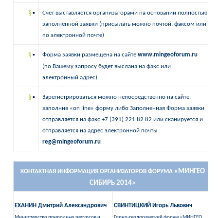
§
▪
Счет выставляется организаторами на основании полностью
заполненной заявки (присылать можно почтой, факсом или
по электронной почте)
§
▪
Форма заявки размещена на сайте
www
.
mingeoforum
.
ru
(по Вашему запросу будет выслана на факс или
электронный адрес)
§
▪
Зарегистрироваться можно непосредственно на сайте,
заполнив «
on
line
» форму либо Заполненная Форма заявки
отправляется на факс +7 (391) 221 82 82
или сканируется и
отправляется на адрес
электронной почты
reg
@
mingeoforum
.
ru
«МИНГЕО
КОНТАКТНАЯ ИНФОРМАЦИЯ ОРГАНИЗАТОРОВ ФОРУМА
СИБИРЬ 2014»
ЕХАНИН Дмитрий Александрович
СВИНТИЦКИЙ Игорь Львович
Министерство природных ресурсов и
Горно-геологический форум
«МИНГЕО