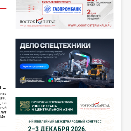
Я
нять
ции,
, на
дной
слуг
14».