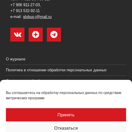
+7 906 911-27-03,
+7 913 532-92-11
e-mail:
globus-j@mail.ru
О журнале
Политика в отношении обработки персональных данных
Согласие на обработку персональных данных
Пользовательское соглашение (оферта)
Вы соглашаетесь на обработку персональных данных по средствам
метрических программ.
Согласие на получение рекламных материалов
Рекламодателям
Принять
Контакты
Отказаться