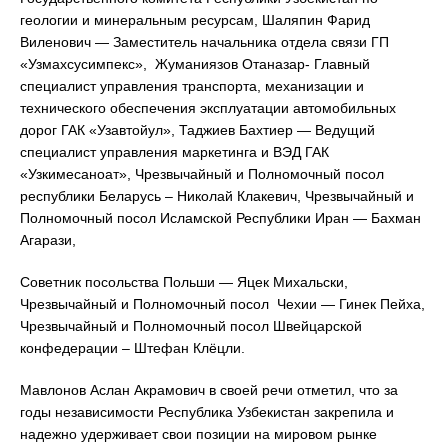
геологии и минеральным ресурсам, Шаляпин Фарид
Виленович — Заместитель начальника отдела связи ГП
«Узмахсусимпекс», Жуманиязов Отаназар- Главный
специалист управления транспорта, механизации и
технического обеспечения эксплуатации автомобильных
дорог ГАК «Узавтойул», Таджиев Бахтиер — Ведущий
специалист управления маркетинга и ВЭД ГАК
«Узкимесаноат», Чрезвычайный и Полномочный посол
республики Беларусь – Николай Клакевич, Чрезвычайный и
Полномочный посол Исламской Республики Иран — Бахман
Агарази,
Советник посольства Польши — Яцек Михальски,
Чрезвычайный и Полномочный посол Чехии — Гинек Пейха,
Чрезвычайный и Полномочный посол Швейцарской
конфедерации – Штефан Клёцли.
Мавлонов Аслан Акрамович в своей речи отметил, что за
годы независимости Республика Узбекистан закрепила и
надежно удерживает свои позиции на мировом рынке