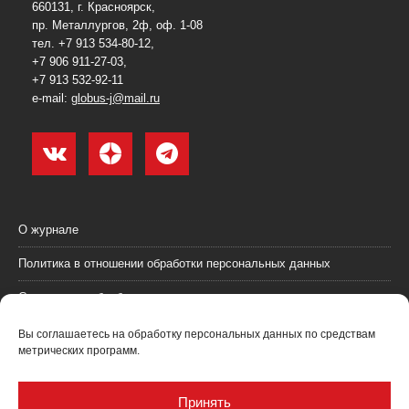
660131, г. Красноярск,
пр. Металлургов, 2ф, оф. 1-08
тел. +7 913 534-80-12,
+7 906 911-27-03,
+7 913 532-92-11
e-mail:
globus-j@mail.ru
О журнале
Политика в отношении обработки персональных данных
Согласие на обработку персональных данных
Пользовательское соглашение (оферта)
Вы соглашаетесь на обработку персональных данных по средствам
метрических программ.
Согласие на получение рекламных материалов
Рекламодателям
Принять