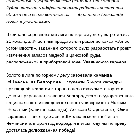
инженерные и управленческие решения, от которых
будет зависеть эффективность работы конкретных
объектов и всего комплекса» — обратился Александр
Новак к участникам.
В финале соревнований лиги по горному делу встретилась
21 команда. Участники представили решение кейса «Запас
устойчивости», заданием которого было разработать проект
извлечения запасов медной и цинковой руды,
расположенной в прибортовой зоне Учалинского карьера.
Золото в лиге по горному делу завоевала
команда
«Шмель» из Белгорода
─ студенты 5 курса кафедры
прикладной геологии и горного дела факультета горного
дела и природопользования Белгородского государственного
национального исследовательского университета Максим
Чехлатый (капитан команды), Алексей Старостенко, Юлия
Гаранина, Павел Буслаев. «Шмели» выходят в Финал
Чемпионата второй год подряд, и в этом году им по праву
досталась долгожданная победа!