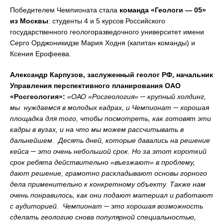
Победителем Чемпионата стала
команда «Геологи — 05»
из Москвы
: студенты 4 и 5 курсов Российского
государственного геологоразведочного университет имени
Серго Орджоникидзе Мария Ходня (капитан команды) и
Ксения Ерофеева.
Александр Карпузов, заслуженный геолог РФ, начальник
Управления перспективного планирования ОАО
«Росгеология»:
«ОАО «Росгеология» ─ крупный холдинг,
мы нуждаемся в молодых кадрах, и Чемпионат ─ хорошая
площадка для того, чтобы посмотреть, как готовят эти
кадры в вузах, и на что мы можем рассчитывать в
дальнейшем. Десять дней, которые давались на решение
кейса ─ это очень небольшой срок. Но за этот короткий
срок ребята действительно «въезжают» в проблему,
дают решение, грамотно раскладывают основы горного
дела применительно к конкретному объекту. Также нам
очень понравилось, как они подают материал и работают
с аудиторией. Чемпионат ─ это хорошая возможность
сделать геологию снова популярной специальностью,