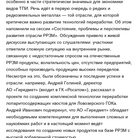
особенно в части стратегически значимых для экономики
видов ТПИ. Речь идёт в первую очередь о редких и
редкоземельных металлах — той отрасли, для которой
критически важно развитие технологий переработки. Об этом
напомнили на сессии «Состояние, проблемы и перспективы
развития отрасли РРЗМ». Обсуждение привело к живой
дискуссии выступающих со слушателями: участники
отметили сложную ситуацию на внутреннем рынке,
связанную с недостаточным спросом на отечественные
РРЗМ-продукты, волатильность цен, отсутствие предприятий,
способных производить продукцию высоких переделов.
Несмотря на это, были обозначены и последние успехи в
отрасли: например, Андрей Голиней, директор
АО «Гиредмет» (входит в ГК «Росатом»), рассказал о
проекте по созданию комплексной технологии переработки
лопаритосодержащих хвостов для Ловозерского ГОКа.
Андрей Иванович подчеркнул, что АО «Гиредмет» обладает
необходимыми компетенциями для выполнения сложных и
наукоёмких работ и в настоящий момент ведёт
исследования по созданию новых продуктов на базе РРЗМ с
высокой добавленной стоимостью.