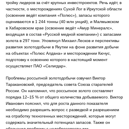
тройку лидеров за счёт крупных инвестпроектов. Речь идёт, в
частности, о месторождениях Сухой Лог в Иркутской области
(освоение ведёт компания «Полюс»), запасы которого
оцениваются в 1 244 тонны (40 млн унций), и Малмыжском
в Хабаровском крае (освоение ведёт «Амур Минералс»,
входящая в состав «Русской медной компании») с запасами
золота в 297 тонн. Упомянул Михаил Лесков и перспективы
развития золотодобычи в Якутии на фоне развития добычи
на объектах «Полюс Алдана» и месторождении Кючус,
подготовку к освоению которого в настоящий момент
осуществляет ПАО «Селигдар».
Проблемы россыпной золотодобычи озвучил Виктор
Таракановский, председатель совета Союза старателей
России. Он напомнил, что россыпное золото составляет
порядка 12–15 % от общего количества добываемого. Виктор
Иванович пояснил, что для роста данного показателя
необходимо разрешить вопрос с разведкой и разрешением
на отработку техногенных месторождений, которые могут
содержать значительный потенциал запасов. Также он
обозначил проблему с недобросовестными