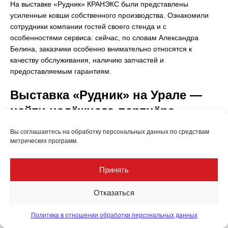
На выставке «Рудник» КРАНЭКС были представлены
усиленные ковши собственного производства. Ознакомили
сотрудники компании гостей своего стенда и с
особенностями сервиса: сейчас, по словам Александра
Белина, заказчики особенно внимательно относятся к
качеству обслуживания, наличию запчастей и
предоставляемым гарантиям.
Выставка «Рудник» на Урале —
найти надёжного партнёра
Вы соглашаетесь на обработку персональных данных по средствам
О локализации производства в России сегодня
метрических программ.
задумываются всё больше компаний, специализирующихся
на поставках импортных решений. Так, уже несколько лет
данное направление развивает ООО «Ньюфотон». До
Принять
недавнего времени основным направлением компании
являлась поставка оборудования для просева,
Отказаться
высокочастотных грохотов известного бренда Landsky (КНР).
Однако позже назрела и необходимость в создании
Политика в отношении обработки персональных данных
собственного производства.