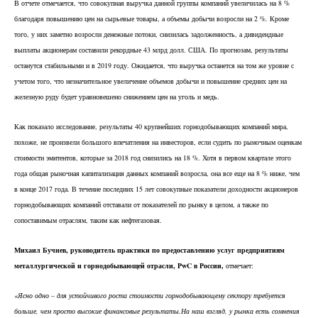
В отчете отмечается, что совокупная выручка данной группы компаний увеличилась на 8 %
благодаря повышению цен на сырьевые товары, а объемы добычи возросли на 2 %. Кроме
того, у них заметно возросли денежные потоки, снизилась задолженность, а дивидендные
выплаты акционерам составили рекордные 43 млрд долл. США. По прогнозам, результаты
останутся стабильными и в 2019 году. Ожидается, что выручка останется на том же уровне с
учетом того, что незначительное увеличение объемов добычи и повышение средних цен на
железную руду будет уравновешено снижением цен на уголь и медь.
Как показало исследование, результаты 40 крупнейших горнодобывающих компаний мира,
похоже, не произвели большого впечатления на инвесторов, если судить по рыночным оценкам
стоимости эмитентов, которые за 2018 год снизились на 18 %. Хотя в первом квартале этого
года общая рыночная капитализация данных компаний возросла, она все еще на 8 % ниже, чем
в конце 2017 года. В течение последних 15 лет совокупные показатели доходности акционеров
горнодобывающих компаний отставали от показателей по рынку в целом, а также по
сопоставимым отраслям, таким как нефтегазовая.
Михаил Бучнев, руководитель практики по предоставлению услуг предприятиям
металлургической и горнодобывающей отрасли, PwC в России,
отмечает:
«Ясно одно – для устойчивого роста стоимости горнодобывающему сектору требуется
больше, чем просто высокие финансовые результаты.
На наш взгляд, у рынка есть сомнения