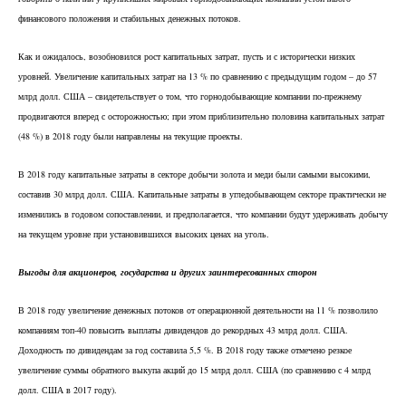
финансового положения и стабильных денежных потоков.
Как и ожидалось, возобновился рост капитальных затрат, пусть и с исторически низких
уровней. Увеличение капитальных затрат на 13 % по сравнению с предыдущим годом – до 57
млрд долл. США – свидетельствует о том, что горнодобывающие компании по-прежнему
продвигаются вперед с осторожностью; при этом приблизительно половина капитальных затрат
(48 %) в 2018 году были направлены на текущие проекты.
В 2018 году капитальные затраты в секторе добычи золота и меди были самыми высокими,
составив 30 млрд долл. США. Капитальные затраты в угледобывающем секторе практически не
изменились в годовом сопоставлении, и предполагается, что компании будут удерживать добычу
на текущем уровне при установившихся высоких ценах на уголь.
Выгоды для акционеров, государства и других заинтересованных сторон
В 2018 году увеличение денежных потоков от операционной деятельности на 11 % позволило
компаниям топ-40 повысить выплаты дивидендов до рекордных 43 млрд долл. США.
Доходность по дивидендам за год составила 5,5 %. В 2018 году также отмечено резкое
увеличение суммы обратного выкупа акций до 15 млрд долл. США (по сравнению с 4 млрд
долл. США в 2017 году).