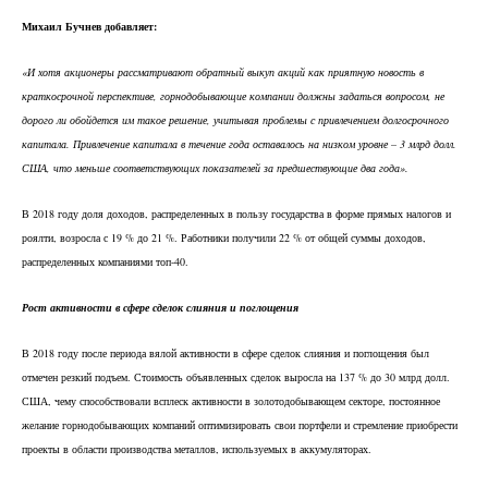
Михаил Бучнев добавляет:
«И хотя акционеры рассматривают обратный выкуп акций как приятную новость в
краткосрочной перспективе, горнодобывающие компании должны задаться вопросом, не
дорого ли обойдется им такое решение, учитывая проблемы с привлечением долгосрочного
капитала. Привлечение капитала в течение года оставалось на низком уровне – 3 млрд долл.
США, что меньше соответствующих показателей за предшествующие два года».
В 2018 году доля доходов, распределенных в пользу государства в форме прямых налогов и
роялти, возросла с 19 % до 21 %. Работники получили 22 % от общей суммы доходов,
распределенных компаниями топ-40.
Рост активности в сфере сделок слияния и поглощения
В 2018 году после периода вялой активности в сфере сделок слияния и поглощения был
отмечен резкий подъем. Стоимость объявленных сделок выросла на 137 % до 30 млрд долл.
США, чему способствовали всплеск активности в золотодобывающем секторе, постоянное
желание горнодобывающих компаний оптимизировать свои портфели и стремление приобрести
проекты в области производства металлов, используемых в аккумуляторах.