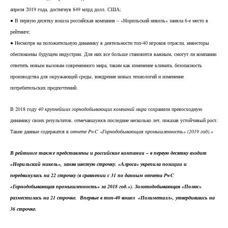
апреля 2019 года, достигнув 849 млрд долл. США;
В первую десятку вошла российская компания – «Норильский никель» заняла 6-е место в
●
рейтинге;
Несмотря на положительную динамику в деятельности топ-40 игроков отрасли, инвесторы
●
обеспокоены будущем индустрии. Для них все больше становится важным, смогут ли компании
ответить новым вызовам современного мира, таким как изменение климата, безопасность
производства для окружающей среды, внедрение новых технологий и изменение
потребительских предпочтений.
В 2018 году
40 крупнейших горнодобывающих компаний мира
сохранили превосходную
динамику своих результатов, отмечавшуюся последние несколько лет, показав устойчивый рост.
Такие данные содержатся в
отчете PwC «Горнодобывающая промышленность» (2019 год).»
В рейтинге также представлены и российские компании – в первую десятку входит
«Норильский никель», заняв шестую строчку. «Алроса» укрепила позиции и
передвинулась на 22 строчку (в сравнении с 31 по данным отчета PwC
«Горнодобывающая промышленность» за 2018 год.»). Золотодобывающая «Полюс»
разместилась на 21 строчке. Впервые в топ-40 вошел «Полиметалл», утвердившись на
36 строчке.