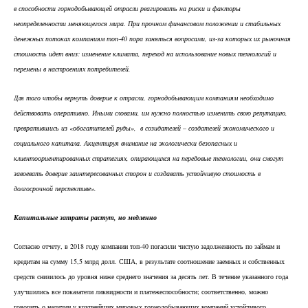
в способности горнодобывающей отрасли реагировать на риски и факторы
неопределенности меняющегося мира. При прочном финансовом положении и стабильных
денежных потоках компаниям топ-40 пора заняться вопросами, из-за которых их рыночная
стоимость идет вниз: изменение климата, переход на использование новых технологий и
перемены в настроениях потребителей.
Для того чтобы вернуть доверие к отрасли, горнодобывающим компаниям необходимо
действовать оперативно. Иными словами, им нужно полностью изменить свою репутацию,
превратившись из «обогатителей руды», в созидателей – создателей экономического и
социального капитала. Акцентируя внимание на экологически безопасных и
клиентоориентированных стратегиях, опирающихся на передовые технологии, они смогут
завоевать доверие заинтересованных сторон и создавать устойчивую стоимость в
долгосрочной перспективе».
Капитальные затраты растут, но медленно
Согласно отчету, в 2018 году компании топ-40 погасили чистую задолженность по займам и
кредитам на сумму 15,5 млрд долл. США, в результате соотношение заемных и собственных
средств снизилось до уровня ниже среднего значения за десять лет. В течение указанного года
улучшились все показатели ликвидности и платежеспособности; соответственно, можно
говорить о наличии у крупнейших мировых горнодобывающих компаний устойчивого