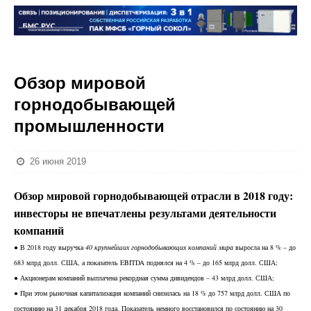
Обзор мировой
горнодобывающей
промышленности
26 июня 2019
Обзор мировой горнодобывающей отрасли в 2018 году:
инвесторы не впечатлены результами деятельности
компаний
В 2018 году выручка
40 крупнейших горнодобывающих компаний мира
выросла на 8 % – до
●
683 млрд долл. США, а показатель EBITDA поднялся на 4 % – до 165 млрд долл. США;
Акционерам компаний выплачена рекордная сумма дивидендов – 43 млрд долл. США;
●
При этом рыночная капитализация компаний снизилась на 18 % до 757 млрд долл. США по
●
состоянию на 31 декабря 2018 года. Показатель немного восстановился по состоянию на 30