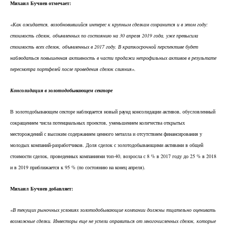
Михаил Бучнев отмечает:
«Как ожидается, возобновившийся интерес к крупным сделкам сохранится и в этом году:
стоимость сделок, объявленных по состоянию на 30 апреля 2019 года, уже превысила
стоимость всех сделок, объявленных в 2017 году. В краткосрочной перспективе будет
наблюдаться повышенная активность в части продажи непрофильных активов в результате
пересмотра портфелей после проведения сделок слияния».
Консолидация в золотодобывающем секторе
В золотодобывающем секторе наблюдается новый раунд консолидации активов, обусловленный
сокращением числа потенциальных проектов, уменьшением количества открытых
месторождений с высоким содержанием ценного металла и отсутствием финансирования у
молодых компаний-разработчиков. Доля сделок с золотодобывающими активами в общей
стоимости сделок, проведенных компаниями топ-40, возросла с 8 % в 2017 году до 25 % в 2018
и в 2019 приближается к 95 % (по состоянию на конец апреля).
Михаил Бучнев добавляет:
«В текущих рыночных условиях золотодобывающие компании должны тщательно оценивать
возможные сделки. Инвесторы еще не успели оправиться от многочисленных сделок, которые