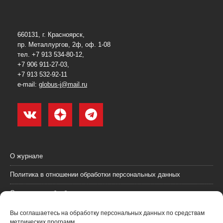
660131, г. Красноярск,
пр. Металлургов, 2ф, оф. 1-08
тел. +7 913 534-80-12,
+7 906 911-27-03,
+7 913 532-92-11
e-mail:
globus-j@mail.ru
О журнале
Политика в отношении обработки персональных данных
Согласие на обработку персональных данных
Пользовательское соглашение (оферта)
Вы соглашаетесь на обработку персональных данных по средствам
метрических программ.