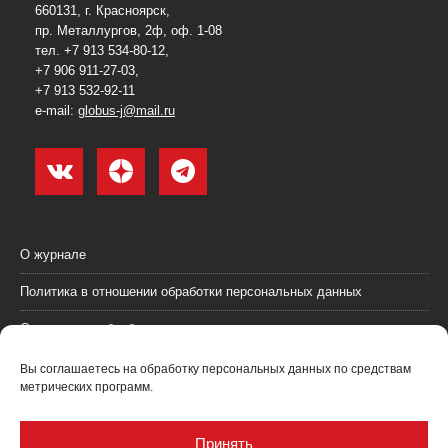
660131, г. Красноярск,
пр. Металлургов, 2ф, оф. 1-08
тел. +7 913 534-80-12,
+7 906 911-27-03,
+7 913 532-92-11
e-mail:
globus-j@mail.ru
О журнале
Политика в отношении обработки персональных данных
Согласие на обработку персональных данных
Пользовательское соглашение (оферта)
Вы соглашаетесь на обработку персональных данных по средствам
метрических программ.
Согласие на получение рекламных материалов
Рекламодателям
Принять