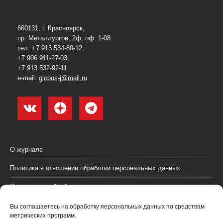
660131, г. Красноярск,
пр. Металлургов, 2ф, оф. 1-08
тел. +7 913 534-80-12,
+7 906 911-27-03,
+7 913 532-92-11
e-mail:
globus-j@mail.ru
О журнале
Политика в отношении обработки персональных данных
Согласие на обработку персональных данных
Пользовательское соглашение (оферта)
Вы соглашаетесь на обработку персональных данных по средствам
метрических программ.