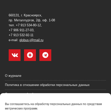
660131, г. Красноярск,
пр. Металлургов, 2ф, оф. 1-08
тел. +7 913 534-80-12,
+7 906 911-27-03,
+7 913 532-92-11
e-mail:
globus-j@mail.ru
О журнале
Политика в отношении обработки персональных данных
Согласие на обработку персональных данных
Пользовательское соглашение (оферта)
Вы соглашаетесь на обработку персональных данных по средствам
метрических программ.