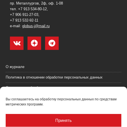
пр. Металлургов, 2ф, оф. 1-08
тел. +7 913 534-80-12,
+7 906 911-27-03,
+7 913 532-92-11
e-mail:
globus-j@mail.ru
О журнале
Политика в отношении обработки персональных данных
Согласие на обработку персональных данных
Пользовательское соглашение (оферта)
Вы соглашаетесь на обработку персональных данных по средствам
метрических программ.
Согласие на получение рекламных материалов
Рекламодателям
Принять