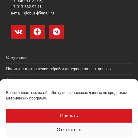
+7 906 911-27-03,
+7 913 532-92-11
e-mail:
globus-j@mail.ru
О журнале
Политика в отношении обработки персональных данных
Согласие на обработку персональных данных
Пользовательское соглашение (оферта)
Вы соглашаетесь на обработку персональных данных по средствам
метрических программ.
Согласие на получение рекламных материалов
Рекламодателям
Принять
Контакты
Отказаться