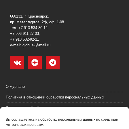
660131, г. Красноярск,
пр. Металлургов, 2ф, оф. 1-08
тел. +7 913 534-80-12,
+7 906 911-27-03,
+7 913 532-92-11
e-mail:
globus-j@mail.ru
О журнале
Политика в отношении обработки персональных данных
Согласие на обработку персональных данных
Пользовательское соглашение (оферта)
Вы соглашаетесь на обработку персональных данных по средствам
метрических программ.