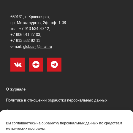
660131, г. Красноярск,
пр. Металлургов, 2ф, оф. 1-08
тел. +7 913 534-80-12,
+7 906 911-27-03,
+7 913 532-92-11
e-mail:
globus-j@mail.ru
О журнале
Политика в отношении обработки персональных данных
Согласие на обработку персональных данных
Пользовательское соглашение (оферта)
Вы соглашаетесь на обработку персональных данных по средствам
метрических программ.