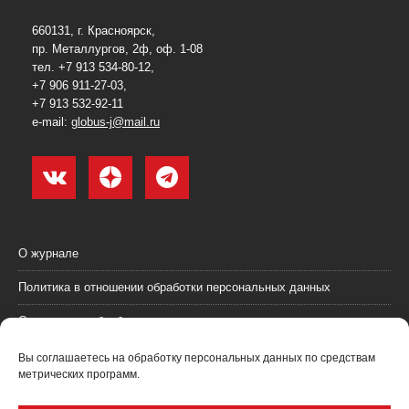
660131, г. Красноярск,
пр. Металлургов, 2ф, оф. 1-08
тел. +7 913 534-80-12,
+7 906 911-27-03,
+7 913 532-92-11
e-mail:
globus-j@mail.ru
О журнале
Политика в отношении обработки персональных данных
Согласие на обработку персональных данных
Пользовательское соглашение (оферта)
Вы соглашаетесь на обработку персональных данных по средствам
метрических программ.
Согласие на получение рекламных материалов