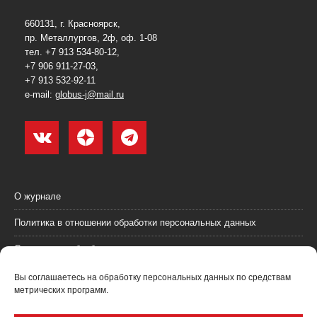
660131, г. Красноярск,
пр. Металлургов, 2ф, оф. 1-08
тел. +7 913 534-80-12,
+7 906 911-27-03,
+7 913 532-92-11
e-mail:
globus-j@mail.ru
О журнале
Политика в отношении обработки персональных данных
Согласие на обработку персональных данных
Пользовательское соглашение (оферта)
Вы соглашаетесь на обработку персональных данных по средствам
метрических программ.
Согласие на получение рекламных материалов