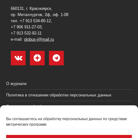
660131, г. Красноярск,
пр. Металлургов, 2ф, оф. 1-08
тел. +7 913 534-80-12,
+7 906 911-27-03,
+7 913 532-92-11
e-mail:
globus-j@mail.ru
О журнале
Политика в отношении обработки персональных данных
Согласие на обработку персональных данных
Пользовательское соглашение (оферта)
Вы соглашаетесь на обработку персональных данных по средствам
метрических программ.
Согласие на получение рекламных материалов