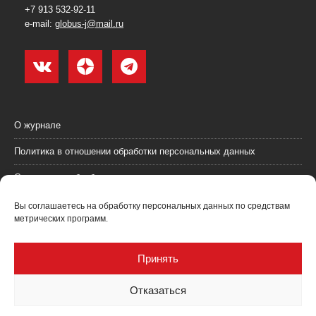
+7 913 532-92-11
e-mail:
globus-j@mail.ru
О журнале
Политика в отношении обработки персональных данных
Согласие на обработку персональных данных
Пользовательское соглашение (оферта)
Вы соглашаетесь на обработку персональных данных по средствам
метрических программ.
Согласие на получение рекламных материалов
Рекламодателям
Принять
Контакты
Отказаться