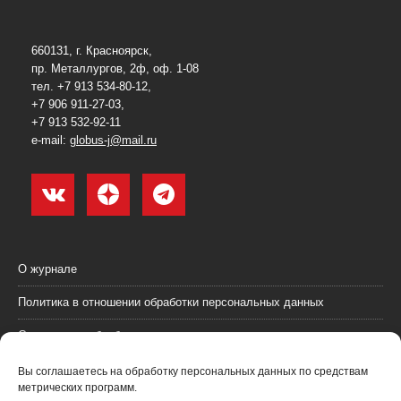
660131, г. Красноярск,
пр. Металлургов, 2ф, оф. 1-08
тел. +7 913 534-80-12,
+7 906 911-27-03,
+7 913 532-92-11
e-mail:
globus-j@mail.ru
О журнале
Политика в отношении обработки персональных данных
Согласие на обработку персональных данных
Пользовательское соглашение (оферта)
Вы соглашаетесь на обработку персональных данных по средствам
метрических программ.