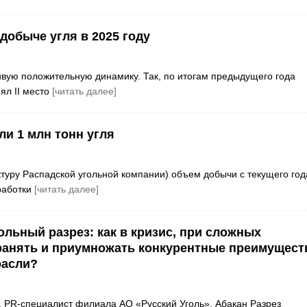
добыче угля в 2025 году
ивую положительную динамику. Так, по итогам предыдущего года
ял II место
[читать далее]
ли 1 млн тонн угля
уктуру Распадской угольной компании) объем добычи с текущего год
тработки
[читать далее]
ольный разрез: как в кризис, при сложных
ранять и приумножать конкурентные преимущест
расли?
 PR-специалист филиала АО «Русский Уголь», Абакан Разрез