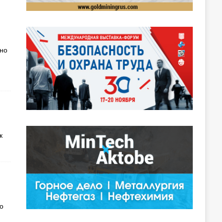
вно
к
о