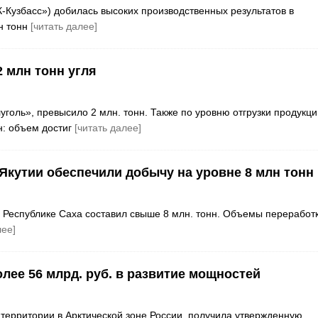
К-Кузбасс») добилась высоких производственных результатов в
н тонн
[читать далее]
2 млн тонн угля
уголь», превысило 2 млн. тонн. Также по уровню отгрузки продукци
н: объем достиг
[читать далее]
Якутии обеспечили добычу на уровне 8 млн тонн
в Республике Саха составил свыше 8 млн. тонн. Объемы переработ
лее]
лее 56 млрд. руб. в развитие мощностей
 территории в Арктической зоне России, получила утвержденную