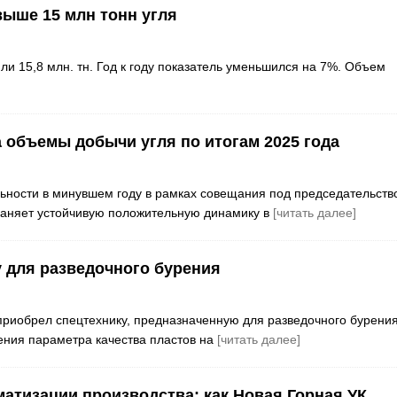
ыше 15 млн тонн угля
ли 15,8 млн. тн. Год к году показатель уменьшился на 7%. Объем
а объемы добычи угля по итогам 2025 года
ьности в минувшем году в рамках совещания под председательств
раняет устойчивую положительную динамику в
[читать далее]
 для разведочного бурения
приобрел спецтехнику, предназначенную для разведочного бурения
ения параметра качества пластов на
[читать далее]
атизации производства: как Новая Горная УК