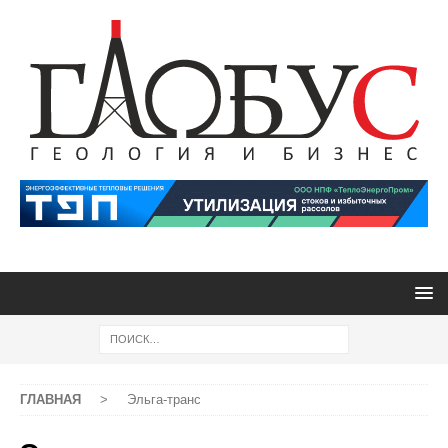
ГЛАВНАЯ
>
Эльга-транс