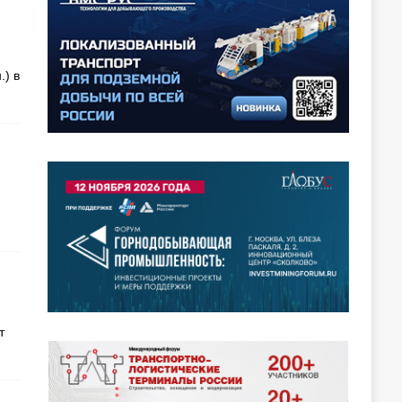
.) в
т