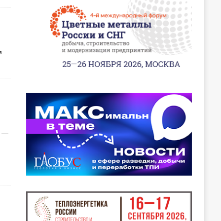
м
а —