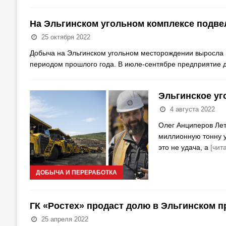
На Эльгинском угольном комплексе подвели
25 октября 2022
Добыча на Эльгинском угольном месторождении выросла на
периодом прошлого года. В июле-сентябре предприятие
Эльгинское уг
4 августа 2022
Олег Анциперов Лет
миллионную тонну у
это не удача, а
[чит
ДОБЫЧА И ПЕРЕРАБОТКА
ГК «Ростех» продаст долю в Эльгинском п
25 апреля 2022