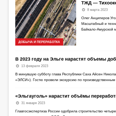
ТЖД — Тихооке
8 марта 2023
Олег Анциперов Уго
Масштабный и техни
Байкало-Амурской 
ДОБЫЧА И ПЕРЕРАБОТКА
В 2023 году на Эльге нарастят объемы до
13 февраля 2023
В минувшую субботу глава Республики Саха Айсен Николае
«ЭЛСИ»). Гостю провели экскурсию по производственны
«Эльгауголь» нарастит объёмы переработки
31 января 2023
Главгосэкспертиза России одобрила строительство четыре