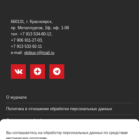
660131, г. Красноярск,
пр. Металлургов, 2ф, оф. 1-08
тел. +7 913 534-80-12,
+7 906 911-27-03,
+7 913 532-92-11
e-mail:
globus-j@mail.ru
О журнале
Политика в отношении обработки персональных данных
Согласие на обработку персональных данных
Пользовательское соглашение (оферта)
Вы соглашаетесь на обработку персональных данных по средствам
метрических программ.