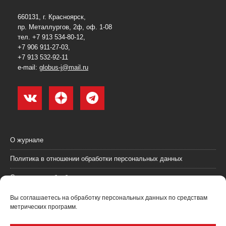
660131, г. Красноярск,
пр. Металлургов, 2ф, оф. 1-08
тел. +7 913 534-80-12,
+7 906 911-27-03,
+7 913 532-92-11
e-mail:
globus-j@mail.ru
О журнале
Политика в отношении обработки персональных данных
Согласие на обработку персональных данных
Пользовательское соглашение (оферта)
Вы соглашаетесь на обработку персональных данных по средствам
метрических программ.
Согласие на получение рекламных материалов