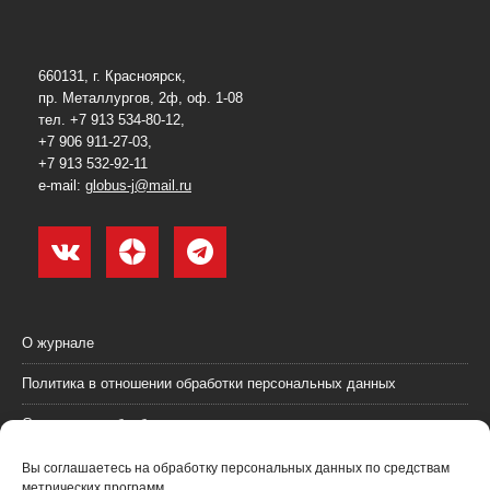
660131, г. Красноярск,
пр. Металлургов, 2ф, оф. 1-08
тел. +7 913 534-80-12,
+7 906 911-27-03,
+7 913 532-92-11
e-mail:
globus-j@mail.ru
О журнале
Политика в отношении обработки персональных данных
Согласие на обработку персональных данных
Пользовательское соглашение (оферта)
Вы соглашаетесь на обработку персональных данных по средствам
метрических программ.