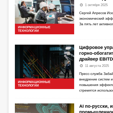
1 октября 2025
Сергей Апресов Иск
экономический эффе
За пять лет активно
ИНФОРМАЦИОННЫЕ
ТЕХНОЛОГИИ
Цифровое упра
горно-обогати
драйвер EBIT
11 августа 2025
Пресс-служба Заба
внедрение систем и
ИНФОРМАЦИОННЫЕ
повышения эффекти
ТЕХНОЛОГИИ
стремятся использо
AI по-русски,
промышленно