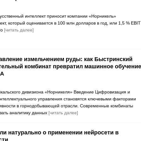
усственный интеллект приносит компании «Норникель»
кт, который оценивается в 100 млн долларов в год, или 1,5 % EBI
го
[читать далее]
вление измельчением руды: как Быстринский
тельный комбинат превратил машинное обучение
DA
йкальского дивизиона «Норникеля» Введение Цифровизация и
нтеллектуального управления становятся ключевыми факторами
вности в горнодобывающей отрасли. Современные комбинаты
вать аналитику данных
[читать далее]
 или натурально о применении нейросети в
сти