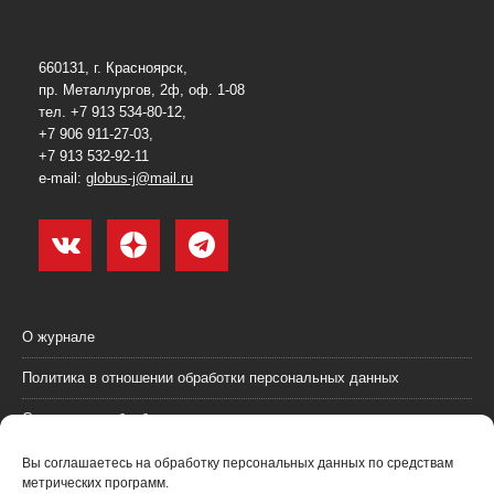
660131, г. Красноярск,
пр. Металлургов, 2ф, оф. 1-08
тел. +7 913 534-80-12,
+7 906 911-27-03,
+7 913 532-92-11
e-mail:
globus-j@mail.ru
О журнале
Политика в отношении обработки персональных данных
Согласие на обработку персональных данных
Пользовательское соглашение (оферта)
Вы соглашаетесь на обработку персональных данных по средствам
метрических программ.