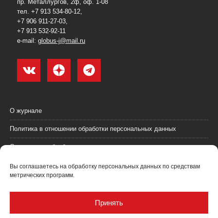
пр. Металлургов, 2ф, оф. 1-08
тел. +7 913 534-80-12,
+7 906 911-27-03,
+7 913 532-92-11
e-mail:
globus-j@mail.ru
О журнале
Политика в отношении обработки персональных данных
Согласие на обработку персональных данных
Пользовательское соглашение (оферта)
Вы соглашаетесь на обработку персональных данных по средствам
метрических программ.
Согласие на получение рекламных материалов
Рекламодателям
Принять