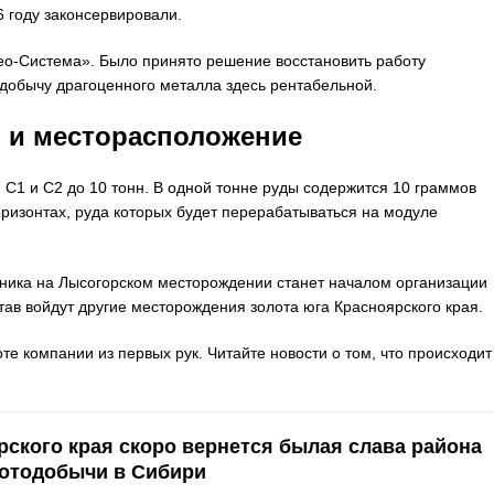
6 году законсервировали.
ео-Система». Было принято решение восстановить работу
добычу драгоценного металла здесь рентабельной.
 и месторасположение
 С1 и С2 до 10 тонн. В одной тонне руды содержится 10 граммов
горизонтах, руда которых будет перерабатываться на модуле
удника на Лысогорском месторождении станет началом организации
тав войдут другие месторождения золота юга Красноярского края.
 компании из первых рук. Читайте новости о том, что происходит
рского края скоро вернется былая слава района
лотодобычи в Сибири