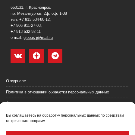
660131, г. Красноярск,
пр. Металлургов, 2ф, оф. 1-08
тел. +7 913 534-80-12,
+7 906 911-27-03,
+7 913 532-92-11
e-mail:
globus-j@mail.ru
О журнале
Политика в отношении обработки персональных данных
Согласие на обработку персональных данных
Пользовательское соглашение (оферта)
Вы соглашаетесь на обработку персональных данных по средствам
метрических программ.
Согласие на получение рекламных материалов