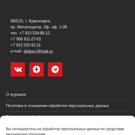
660131, г. Красноярск,
пр. Металлургов, 2ф, оф. 1-08
тел. +7 913 534-80-12,
+7 906 911-27-03,
+7 913 532-92-11
e-mail:
globus-j@mail.ru
О журнале
Политика в отношении обработки персональных данных
Согласие на обработку персональных данных
Пользовательское соглашение (оферта)
Вы соглашаетесь на обработку персональных данных по средствам
метрических программ.