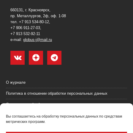
660131, г. Красноярск,
пр. Металлургов, 2ф, оф. 1-08
тел. +7 913 534-80-12,
+7 906 911-27-03,
+7 913 532-92-11
e-mail:
globus-j@mail.ru
О журнале
Политика в отношении обработки персональных данных
Согласие на обработку персональных данных
Пользовательское соглашение (оферта)
Вы соглашаетесь на обработку персональных данных по средствам
метрических программ.
Согласие на получение рекламных материалов