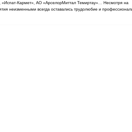
т, «Испат-Кармет», АО «АрселорМиттал Темиртау»… Несмотря на
иятия неизменными всегда оставались трудолюбие и профессионал