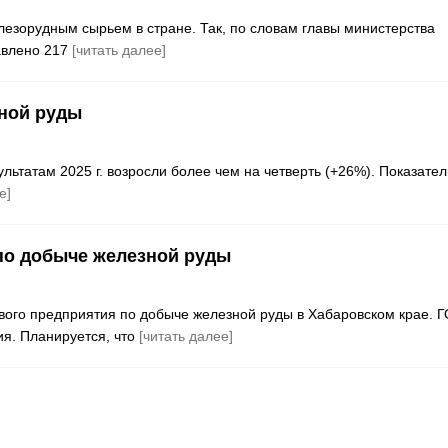
езорудным сырьем в стране. Так, по словам главы министерства
авлено 217
[читать далее]
ной руды
ьтатам 2025 г. возросли более чем на четверть (+26%). Показател
е]
по добыче железной руды
ого предприятия по добыче железной руды в Хабаровском крае. Г
я. Планируется, что
[читать далее]