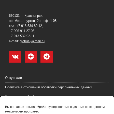
660131, г. Красноярск,
пр. Металлургов, 2ф, оф. 1-08
тел. +7 913 534-80-12,
+7 906 911-27-03,
+7 913 532-92-11
e-mail:
globus-j@mail.ru
О журнале
Политика в отношении обработки персональных данных
Согласие на обработку персональных данных
Пользовательское соглашение (оферта)
Вы соглашаетесь на обработку персональных данных по средствам
метрических программ.