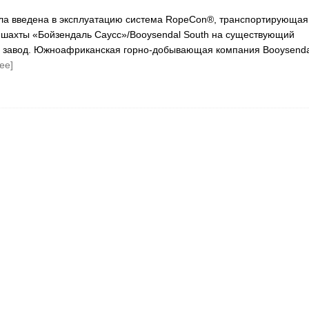
ла введена в эксплуатацию система RopeCon®, транспортирующая
 шахты «Бойзендаль Саусс»/Booysendal South на существующий
завод. Южноафриканская горно-добывающая компания Booysenda
ее]