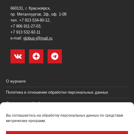
660131, г. Красноярск,
пр. Металлургов, 2ф, оф. 1-08
тел. +7 913 534-80-12,
+7 906 911-27-03,
+7 913 532-92-11
e-mail:
globus-j@mail.ru
О журнале
Политика в отношении обработки персональных данных
Согласие на обработку персональных данных
Пользовательское соглашение (оферта)
Вы соглашаетесь на обработку персональных данных по средствам
метрических программ.
Согласие на получение рекламных материалов