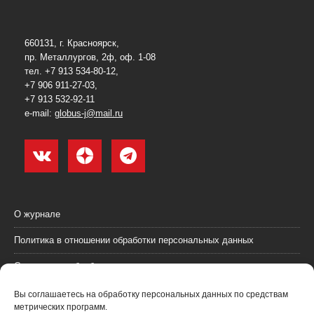
660131, г. Красноярск,
пр. Металлургов, 2ф, оф. 1-08
тел. +7 913 534-80-12,
+7 906 911-27-03,
+7 913 532-92-11
e-mail:
globus-j@mail.ru
О журнале
Политика в отношении обработки персональных данных
Согласие на обработку персональных данных
Пользовательское соглашение (оферта)
Вы соглашаетесь на обработку персональных данных по средствам
метрических программ.