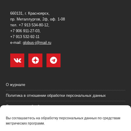
660131, г. Красноярск,
пр. Металлургов, 2ф, оф. 1-08
тел. +7 913 534-80-12,
+7 906 911-27-03,
+7 913 532-92-11
e-mail:
globus-j@mail.ru
О журнале
Политика в отношении обработки персональных данных
Согласие на обработку персональных данных
Пользовательское соглашение (оферта)
Вы соглашаетесь на обработку персональных данных по средствам
метрических программ.
Согласие на получение рекламных материалов