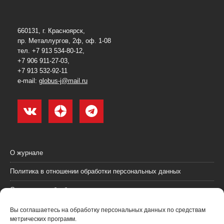
660131, г. Красноярск,
пр. Металлургов, 2ф, оф. 1-08
тел. +7 913 534-80-12,
+7 906 911-27-03,
+7 913 532-92-11
e-mail:
globus-j@mail.ru
О журнале
Политика в отношении обработки персональных данных
Согласие на обработку персональных данных
Пользовательское соглашение (оферта)
Вы соглашаетесь на обработку персональных данных по средствам
метрических программ.