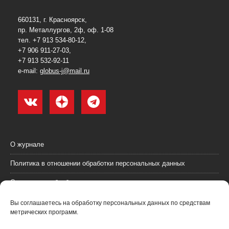
660131, г. Красноярск,
пр. Металлургов, 2ф, оф. 1-08
тел. +7 913 534-80-12,
+7 906 911-27-03,
+7 913 532-92-11
e-mail:
globus-j@mail.ru
О журнале
Политика в отношении обработки персональных данных
Согласие на обработку персональных данных
Пользовательское соглашение (оферта)
Вы соглашаетесь на обработку персональных данных по средствам
метрических программ.
Согласие на получение рекламных материалов